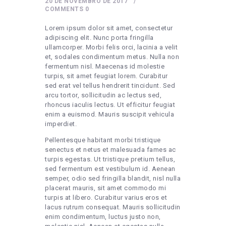
20 DE NOVEMBRO DE 2017
COMMENTS
0
Lorem ipsum dolor sit amet, consectetur
adipiscing elit. Nunc porta fringilla
ullamcorper. Morbi felis orci, lacinia a velit
et, sodales condimentum metus. Nulla non
fermentum nisl. Maecenas id molestie
turpis, sit amet feugiat lorem. Curabitur
sed erat vel tellus hendrerit tincidunt. Sed
arcu tortor, sollicitudin ac lectus sed,
rhoncus iaculis lectus. Ut efficitur feugiat
enim a euismod. Mauris suscipit vehicula
imperdiet.
Pellentesque habitant morbi tristique
senectus et netus et malesuada fames ac
turpis egestas. Ut tristique pretium tellus,
sed fermentum est vestibulum id. Aenean
semper, odio sed fringilla blandit, nisl nulla
placerat mauris, sit amet commodo mi
turpis at libero. Curabitur varius eros et
lacus rutrum consequat. Mauris sollicitudin
enim condimentum, luctus justo non,