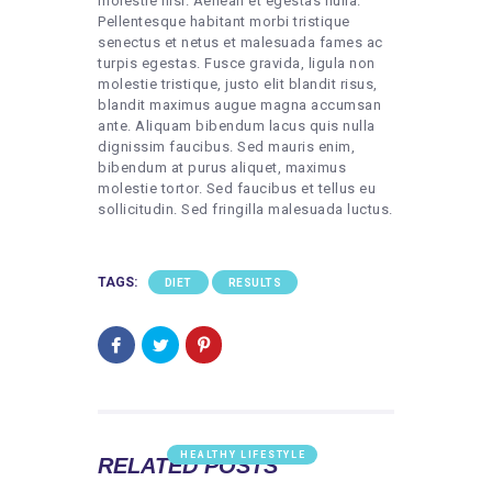
molestie nisl. Aenean et egestas nulla.
Pellentesque habitant morbi tristique
senectus et netus et malesuada fames ac
turpis egestas. Fusce gravida, ligula non
molestie tristique, justo elit blandit risus,
blandit maximus augue magna accumsan
ante. Aliquam bibendum lacus quis nulla
dignissim faucibus. Sed mauris enim,
bibendum at purus aliquet, maximus
molestie tortor. Sed faucibus et tellus eu
sollicitudin. Sed fringilla malesuada luctus.
TAGS:
DIET
RESULTS
HEALTHY LIFESTYLE
RELATED POSTS
WEIGHT LOSS WITHOUT ADDING