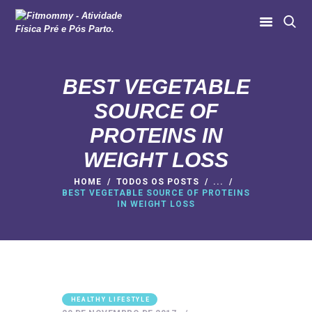
BEST VEGETABLE
HOME
SOURCE OF
SOBRE NÓS
PROTEINS IN
MODALIDADES
WEIGHT LOSS
MURAL DAS MÃES
AULAS ONLINE
HOME
TODOS OS POSTS
...
BEST VEGETABLE SOURCE OF PROTEINS
IN WEIGHT LOSS
CONTATO
HEALTHY LIFESTYLE