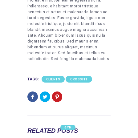
molestie nisl. Aenean et egestas nulla.
Pellentesque habitant morbi tristique
senectus et netus et malesuada fames ac
turpis egestas. Fusce gravida, ligula non
molestie tristique, justo elit blandit risus,
blandit maximus augue magna accumsan
ante. Aliquam bibendum lacus quis nulla
dignissim faucibus. Sed mauris enim,
bibendum at purus aliquet, maximus
molestie tortor. Sed faucibus et tellus eu
sollicitudin. Sed fringilla malesuada luctus.
TAGS:
CLIENTS
CROSSFIT
GYM
RELATED POSTS
WHAT DOES STRETCHING DO TO