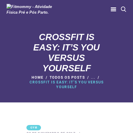
CROSSFIT IS
HOME
EASY: IT’S YOU
SOBRE NÓS
VERSUS
MODALIDADES
YOURSELF
MURAL DAS MÃES
AULAS ONLINE
HOME
TODOS OS POSTS
...
CROSSFIT IS EASY: IT’S YOU VERSUS
YOURSELF
CONTATO
GYM