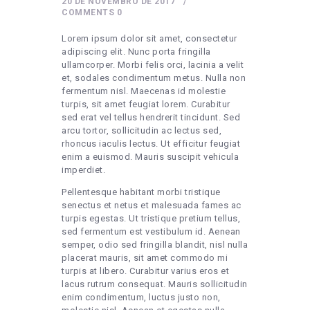
20 DE NOVEMBRO DE 2017
COMMENTS
0
Lorem ipsum dolor sit amet, consectetur
adipiscing elit. Nunc porta fringilla
ullamcorper. Morbi felis orci, lacinia a velit
et, sodales condimentum metus. Nulla non
fermentum nisl. Maecenas id molestie
turpis, sit amet feugiat lorem. Curabitur
sed erat vel tellus hendrerit tincidunt. Sed
arcu tortor, sollicitudin ac lectus sed,
rhoncus iaculis lectus. Ut efficitur feugiat
enim a euismod. Mauris suscipit vehicula
imperdiet.
Pellentesque habitant morbi tristique
senectus et netus et malesuada fames ac
turpis egestas. Ut tristique pretium tellus,
sed fermentum est vestibulum id. Aenean
semper, odio sed fringilla blandit, nisl nulla
placerat mauris, sit amet commodo mi
turpis at libero. Curabitur varius eros et
lacus rutrum consequat. Mauris sollicitudin
enim condimentum, luctus justo non,