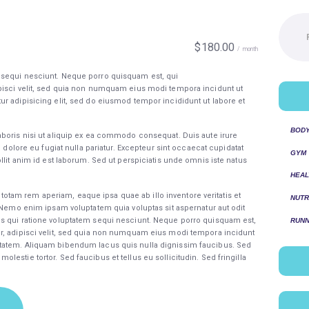
Pesquis
por:
$180.00
month
 sequi nesciunt. Neque porro quisquam est, qui
pisci velit, sed quia non numquam eius modi tempora incidunt ut
r adipisicing elit, sed do eiusmod tempor incididunt ut labore et
BOD
aboris nisi ut aliquip ex ea commodo consequat. Duis aute irure
m dolore eu fugiat nulla pariatur. Excepteur sint occaecat cupidatat
GYM
llit anim id est laborum. Sed ut perspiciatis unde omnis iste natus
HEAL
am rem aperiam, eaque ipsa quae ab illo inventore veritatis et
NUTR
. Nemo enim ipsam voluptatem quia voluptas sit aspernatur aut odit
s qui ratione voluptatem sequi nesciunt. Neque porro quisquam est,
RUNN
r, adipisci velit, sed quia non numquam eius modi tempora incidunt
tatem. Aliquam bibendum lacus quis nulla dignissim faucibus. Sed
estie tortor. Sed faucibus et tellus eu sollicitudin. Sed fringilla