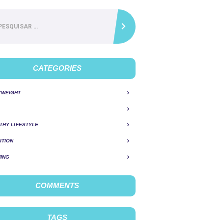
ar
CATEGORIES
YWEIGHT
THY LIFESTYLE
ITION
ING
COMMENTS
TAGS