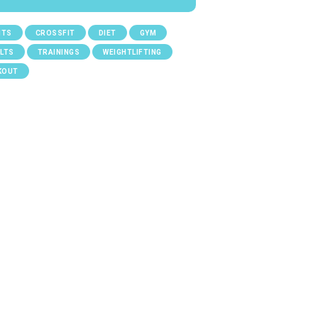
NTS
CROSSFIT
DIET
GYM
LTS
TRAININGS
WEIGHTLIFTING
KOUT