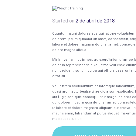
Started on
2 de abril de 2018
Quuntur magni dolores eos qui ratione voluptatem
dolorem ipsum quiaolor sit amet, consectetur, adi
labore et dolore magnam dolor sit amet, consectetu
dolore magna aliqua.
Minim veniam, quis nostrud exercitation ullamco l
dolor in reprehenderit in voluptate velit esse cillu
non proident, sunt in culpa qui officia deserunt mo
error sit.
Voluptatem accusantium doloremque laudantium, tot
quasi architecto beatae vitae dicta sunt explicabo
aut fugit, sed quia consequuntur magni dolores eo
qui dolorem ipsum quia dolor sit amet, consectetu
ut labore et dolore magnam aliquam quaerat volup
mauris enim, bibendum at purus aliquet, maximus mol
malesuada luctus.