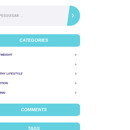
ar
CATEGORIES
YWEIGHT
THY LIFESTYLE
ITION
ING
COMMENTS
TAGS