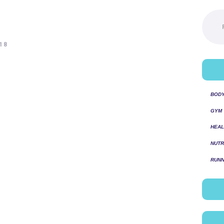
Pesquis
por:
18
BOD
GYM
HEAL
NUTR
RUNN